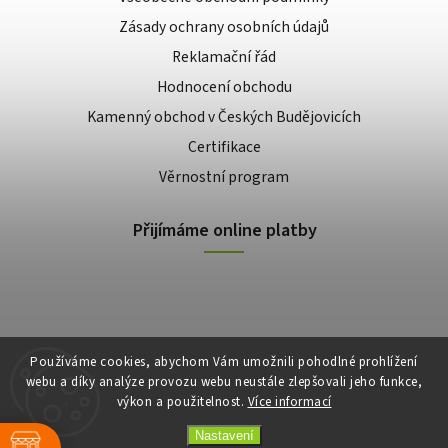
Zásady ochrany osobních údajů
Reklamační řád
Hodnocení obchodu
Kamenný obchod v Českých Budějovicích
Certifikace
Věrnostní program
Přijímáme online platby
Používáme cookies, abychom Vám umožnili pohodlné prohlížení
webu a díky analýze provozu webu neustále zlepšovali jeho funkce,
výkon a použitelnost.
Více informací
Copyright 2026
E-shop Slunečnice
. Všechna práva vyhrazena.
Vytvořil
Shoptet
| Design
Shoptak.cz
Nastavení