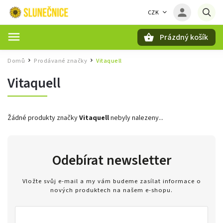
CZK
Prázdný košík
Hledat
Domů
Prodávané značky
Vitaquell
/
/
Vitaquell
Žádné produkty značky
Vitaquell
nebyly nalezeny...
Odebírat newsletter
Vložte svůj e-mail a my vám budeme zasílat informace o
nových produktech na našem e-shopu.