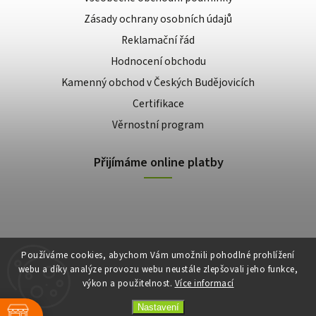
Zásady ochrany osobních údajů
Reklamační řád
Hodnocení obchodu
Kamenný obchod v Českých Budějovicích
Certifikace
Věrnostní program
Přijímáme online platby
Používáme cookies, abychom Vám umožnili pohodlné prohlížení
webu a díky analýze provozu webu neustále zlepšovali jeho funkce,
výkon a použitelnost.
Více informací
Copyright 2026
E-shop Slunečnice
. Všechna práva vyhrazena.
Vytvořil
Shoptet
| Design
Shoptak.cz
Nastavení