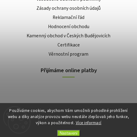
Zásady ochrany osobních údajů
Reklamační řád
Hodnocení obchodu
Kamenný obchod v Českých Budějovicích
Certifikace
Věrnostní program
Přijímáme online platby
Používáme cookies, abychom Vám umožnili pohodlné prohlížení
webu a díky analýze provozu webu neustále zlepšovali jeho funkce,
výkon a použitelnost.
Více informací
Copyright 2026
E-shop Slunečnice
. Všechna práva vyhrazena.
Vytvořil
Shoptet
| Design
Shoptak.cz
Nastavení