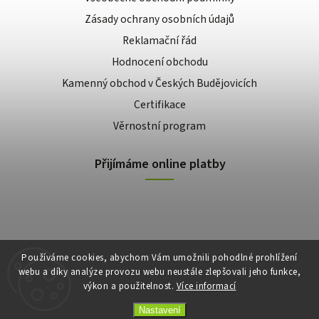
Zásady ochrany osobních údajů
Reklamační řád
Hodnocení obchodu
Kamenný obchod v Českých Budějovicích
Certifikace
Věrnostní program
Přijímáme online platby
Používáme cookies, abychom Vám umožnili pohodlné prohlížení
webu a díky analýze provozu webu neustále zlepšovali jeho funkce,
výkon a použitelnost.
Více informací
Copyright 2026
E-shop Slunečnice
. Všechna práva vyhrazena.
Vytvořil
Shoptet
| Design
Shoptak.cz
Nastavení