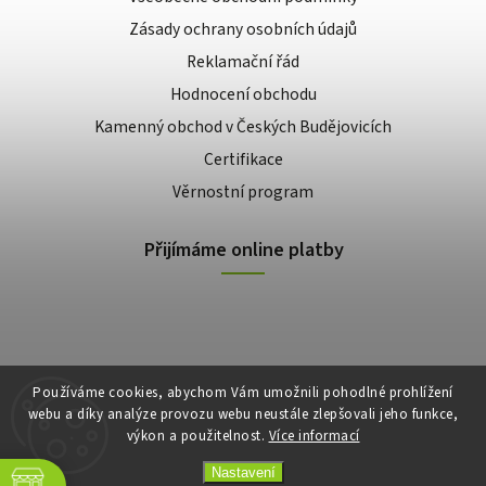
Zásady ochrany osobních údajů
Reklamační řád
Hodnocení obchodu
Kamenný obchod v Českých Budějovicích
Certifikace
Věrnostní program
Přijímáme online platby
Používáme cookies, abychom Vám umožnili pohodlné prohlížení
webu a díky analýze provozu webu neustále zlepšovali jeho funkce,
výkon a použitelnost.
Více informací
Copyright 2026
E-shop Slunečnice
. Všechna práva vyhrazena.
Vytvořil
Shoptet
| Design
Shoptak.cz
Nastavení