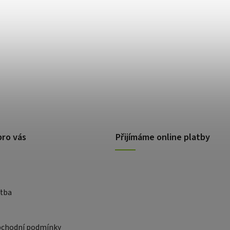
pro vás
Přijímáme online platby
atba
bchodní podmínky