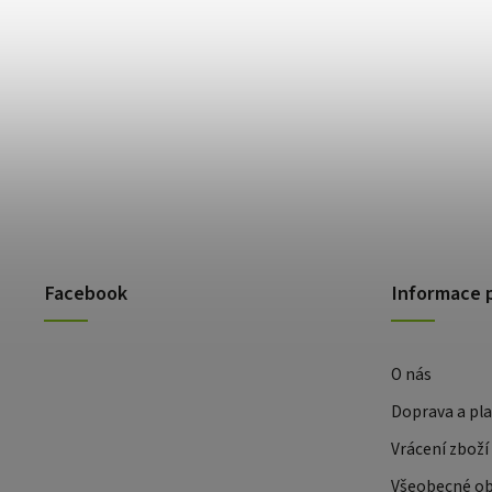
Facebook
Informace 
O nás
Doprava a pl
Vrácení zboží
Všeobecné o