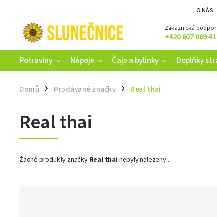
O NÁS
Zákaznická podpor
+420 607 009 41
Potraviny
Nápoje
Čaje a bylinky
Doplňky str
Domů
Prodávané značky
Real thai
/
/
Real thai
Žádné produkty značky
Real thai
nebyly nalezeny...