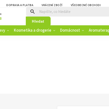
DOPRAVA A PLATBA
VRÁCENÍ ZBOŽÍ
VŠEOBECNÉ OBCHODNÍ PO
a:
8
Hledat
avy
Kosmetika a drogerie
Domácnost
Aromatera