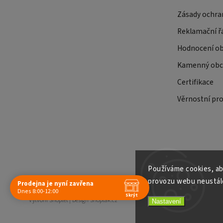
Zásady ochra
Reklamační ř
Hodnocení o
Kamenný obch
Certifikace
Věrnostní pr
Používáme cookies, ab
provozu webu neustále
Prodejna je nyní zavřena
Copyright 2026
E-shop Slunečnice
. Všechna práva vyhrazena.
Dnes 8:00-12:00
Skrýt
Vytvořil
Shoptet
| Design
Shoptak.cz
Nastavení
Navštivte nás osobně