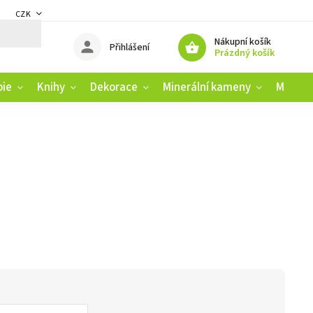
CZK
DMÍNKY
ZÁSADY OCHRANY OSOBNÍCH ÚDAJŮ
REKLAMAČNÍ ŘÁD
Nákupní košík
Přihlášení
Prázdný košík
pie
Knihy
Dekorace
Minerální kameny
Muziko