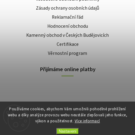
Zásady ochrany osobních údajů
Reklamační řád
Hodnocení obchodu
Kamenný obchod v Českých Budějovicích
Certifikace
Věrnostní program
Přijímáme online platby
Používáme cookies, abychom Vám umožnili pohodlné prohlížení
webu a díky analýze provozu webu neustále zlepšovali jeho funkce,
výkon a použitelnost.
Více informací
Copyright 2026
E-shop Slunečnice
. Všechna práva vyhrazena.
Vytvořil
Shoptet
| Design
Shoptak.cz
Nastavení