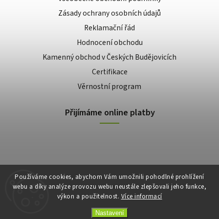
Zásady ochrany osobních údajů
Reklamační řád
Hodnocení obchodu
Kamenný obchod v Českých Budějovicích
Certifikace
Věrnostní program
Přijímáme online platby
Používáme cookies, abychom Vám umožnili pohodlné prohlížení
webu a díky analýze provozu webu neustále zlepšovali jeho funkce,
výkon a použitelnost.
Více informací
Copyright 2026
E-shop Slunečnice
. Všechna práva vyhrazena.
Vytvořil
Shoptet
| Design
Shoptak.cz
Nastavení