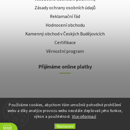
Zásady ochrany osobních údajů
Reklamační řád
Hodnocení obchodu
Kamenný obchod v Českých Budějovicích
Certifikace
Věrnostní program
Přijímáme online platby
Používáme cookies, abychom Vám umožnili pohodlné prohlížení
webu a díky analýze provozu webu neustále zlepšovali jeho funkce,
výkon a použitelnost.
Více informací
Copyright 2026
E-shop Slunečnice
. Všechna práva vyhrazena.
Vytvořil
Shoptet
| Design
Shoptak.cz
Nastavení