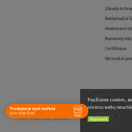
Zásady ochra
Reklamační ř
Hodnocení o
Kamenný obch
Certifikace
Věrnostní pr
Používáme cookies, ab
provozu webu neustále
Prodejna je nyní zavřena
Copyright 2026
E-shop Slunečnice
. Všechna práva vyhrazena.
Dnes 8:00-12:00
Skrýt
Vytvořil
Shoptet
| Design
Shoptak.cz
Nastavení
Navštivte nás osobně