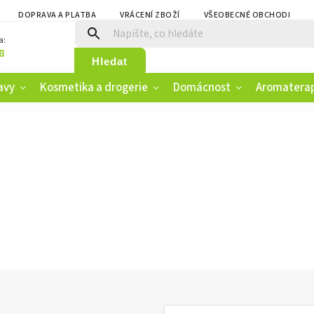
DOPRAVA A PLATBA
VRÁCENÍ ZBOŽÍ
VŠEOBECNÉ OBCHODNÍ PO
a:
8
Hledat
avy
Kosmetika a drogerie
Domácnost
Aromatera