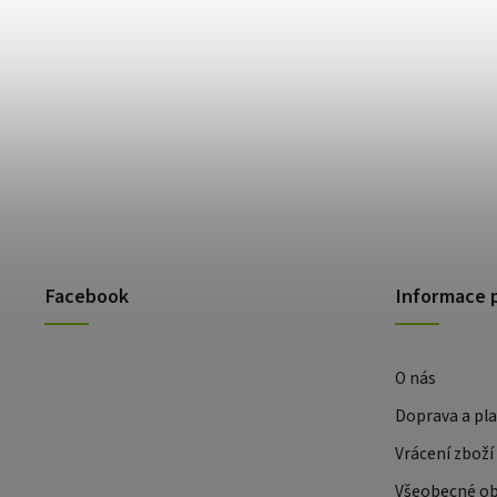
Facebook
Informace 
O nás
Doprava a pl
Vrácení zboží
Všeobecné o