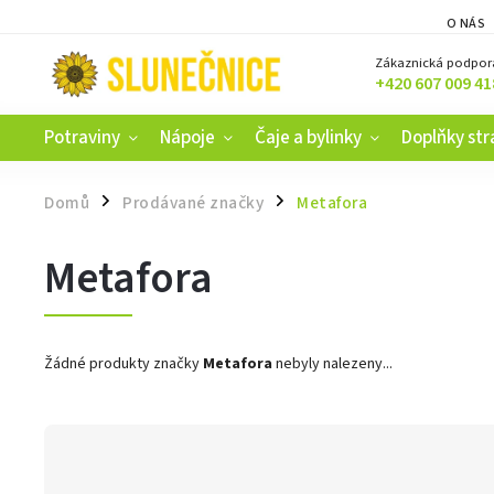
O NÁS
Zákaznická podpor
+420 607 009 41
Potraviny
Nápoje
Čaje a bylinky
Doplňky str
Domů
Prodávané značky
Metafora
/
/
Metafora
Žádné produkty značky
Metafora
nebyly nalezeny...