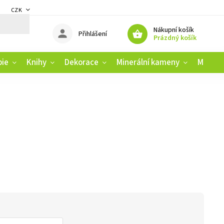
CZK
DMÍNKY
ZÁSADY OCHRANY OSOBNÍCH ÚDAJŮ
REKLAMAČNÍ ŘÁD
Nákupní košík
Přihlášení
Prázdný košík
pie
Knihy
Dekorace
Minerální kameny
Muziko