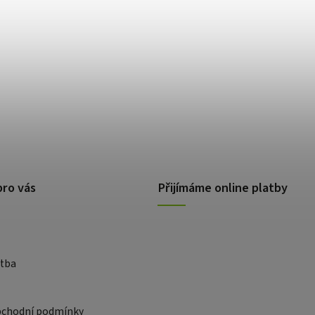
pro vás
Přijímáme online platby
atba
bchodní podmínky