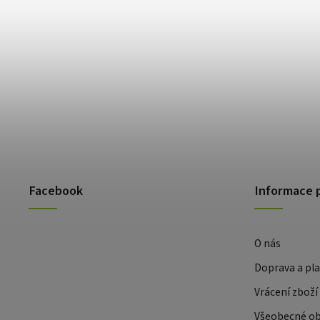
Facebook
Informace 
O nás
Doprava a pl
Vrácení zboží
Všeobecné o