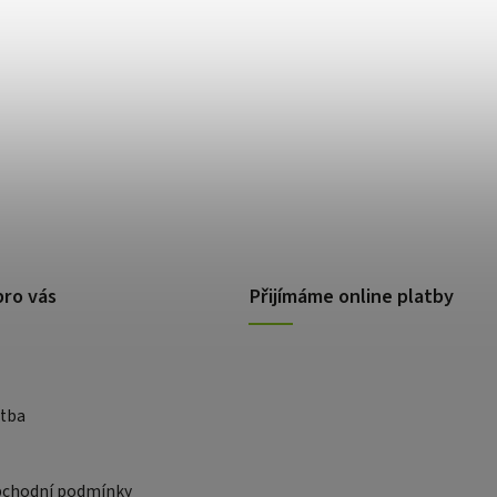
pro vás
Přijímáme online platby
atba
bchodní podmínky