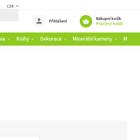
CZK
DMÍNKY
ZÁSADY OCHRANY OSOBNÍCH ÚDAJŮ
REKLAMAČNÍ ŘÁD
Nákupní košík
Přihlášení
Prázdný košík
pie
Knihy
Dekorace
Minerální kameny
Muziko