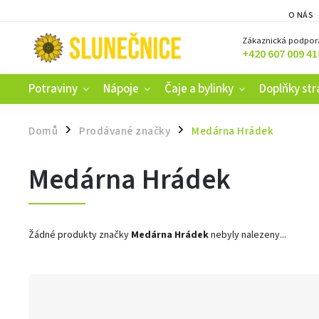
O NÁS
Zákaznická podpor
+420 607 009 41
Potraviny
Nápoje
Čaje a bylinky
Doplňky str
Domů
Prodávané značky
Medárna Hrádek
/
/
Medárna Hrádek
Žádné produkty značky
Medárna Hrádek
nebyly nalezeny...