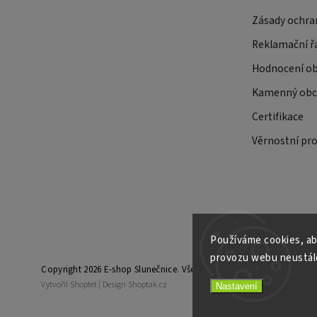
Zásady ochra
Reklamační ř
Hodnocení o
Kamenný obch
Certifikace
Věrnostní pr
Používáme cookies, ab
provozu webu neustále
Copyright 2026
E-shop Slunečnice
. Všechna práva vyhrazena.
Vytvořil
Shoptet
| Design
Shoptak.cz
Nastavení