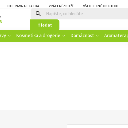
DOPRAVA A PLATBA
VRÁCENÍ ZBOŽÍ
VŠEOBECNÉ OBCHODNÍ PO
a:
8
Hledat
avy
Kosmetika a drogerie
Domácnost
Aromatera