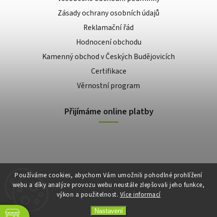
Zásady ochrany osobních údajů
Reklamační řád
Hodnocení obchodu
Kamenný obchod v Českých Budějovicích
Certifikace
Věrnostní program
Přijímáme online platby
Používáme cookies, abychom Vám umožnili pohodlné prohlížení
webu a díky analýze provozu webu neustále zlepšovali jeho funkce,
výkon a použitelnost.
Více informací
Copyright 2026
E-shop Slunečnice
. Všechna práva vyhrazena.
Vytvořil
Shoptet
| Design
Shoptak.cz
Nastavení