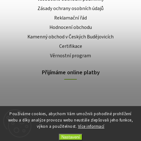
Zásady ochrany osobních údajů
Reklamační řád
Hodnocení obchodu
Kamenný obchod v Českých Budějovicích
Certifikace
Věrnostní program
Přijímáme online platby
Používáme cookies, abychom Vám umožnili pohodlné prohlížení
webu a díky analýze provozu webu neustále zlepšovali jeho funkce,
výkon a použitelnost.
Více informací
Copyright 2026
E-shop Slunečnice
. Všechna práva vyhrazena.
Vytvořil
Shoptet
| Design
Shoptak.cz
Nastavení