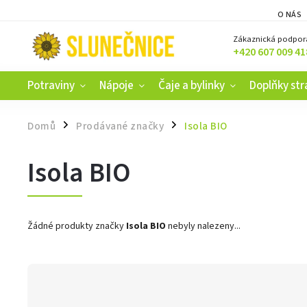
O NÁS
Zákaznická podpor
+420 607 009 41
Potraviny
Nápoje
Čaje a bylinky
Doplňky str
Domů
Prodávané značky
Isola BIO
/
/
Isola BIO
Žádné produkty značky
Isola BIO
nebyly nalezeny...