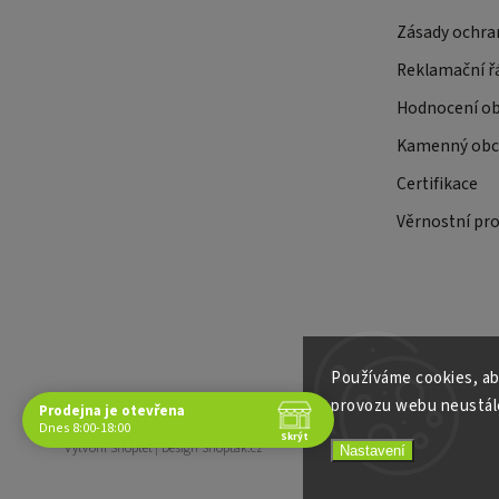
Zásady ochra
Reklamační ř
Hodnocení o
Kamenný obch
Certifikace
Věrnostní pr
Používáme cookies, ab
provozu webu neustále
Prodejna je otevřena
Copyright 2026
E-shop Slunečnice
. Všechna práva vyhrazena.
Dnes 8:00-18:00
Skrýt
Vytvořil
Shoptet
| Design
Shoptak.cz
Nastavení
Navštivte nás osobně