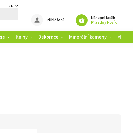
CZK
DMÍNKY
ZÁSADY OCHRANY OSOBNÍCH ÚDAJŮ
REKLAMAČNÍ ŘÁD
Nákupní košík
Přihlášení
Prázdný košík
pie
Knihy
Dekorace
Minerální kameny
Muziko