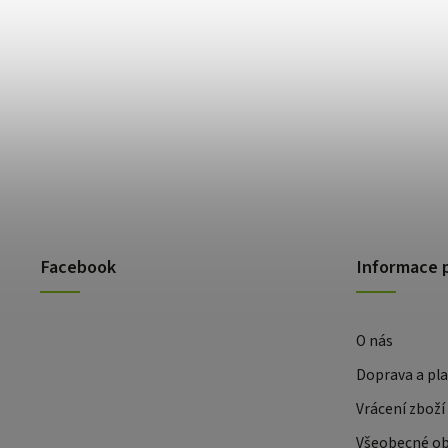
Facebook
Informace 
O nás
Doprava a pl
Vrácení zboží
Všeobecné o