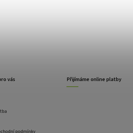
pro vás
Přijímáme online platby
atba
bchodní podmínky