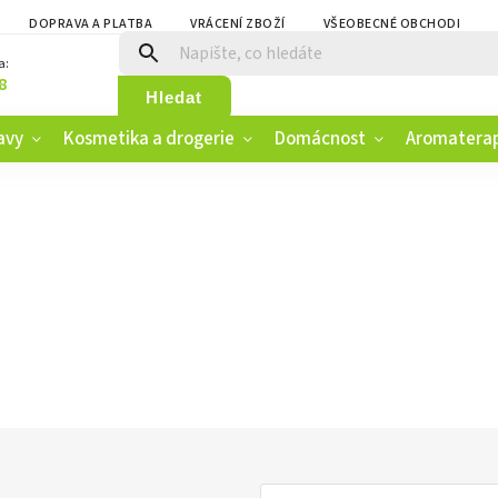
DOPRAVA A PLATBA
VRÁCENÍ ZBOŽÍ
VŠEOBECNÉ OBCHODNÍ PO
a:
8
Hledat
avy
Kosmetika a drogerie
Domácnost
Aromatera