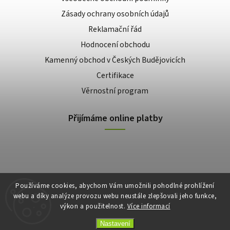
Zásady ochrany osobních údajů
Reklamační řád
Hodnocení obchodu
Kamenný obchod v Českých Budějovicích
Certifikace
Věrnostní program
Přijímáme online platby
Používáme cookies, abychom Vám umožnili pohodlné prohlížení
webu a díky analýze provozu webu neustále zlepšovali jeho funkce,
výkon a použitelnost.
Více informací
Copyright 2026
E-shop Slunečnice
. Všechna práva vyhrazena.
Vytvořil
Shoptet
| Design
Shoptak.cz
Nastavení