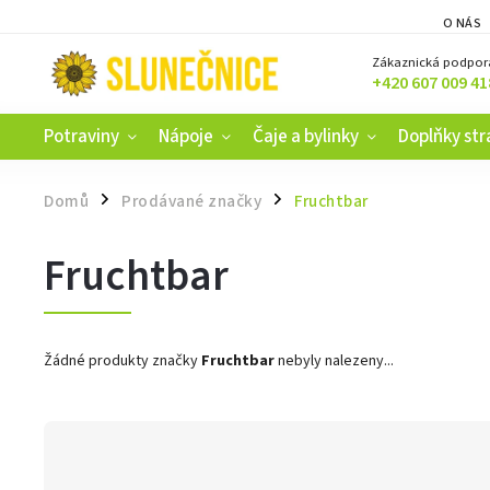
O NÁS
Zákaznická podpor
+420 607 009 41
Potraviny
Nápoje
Čaje a bylinky
Doplňky str
Domů
Prodávané značky
Fruchtbar
/
/
Fruchtbar
Žádné produkty značky
Fruchtbar
nebyly nalezeny...