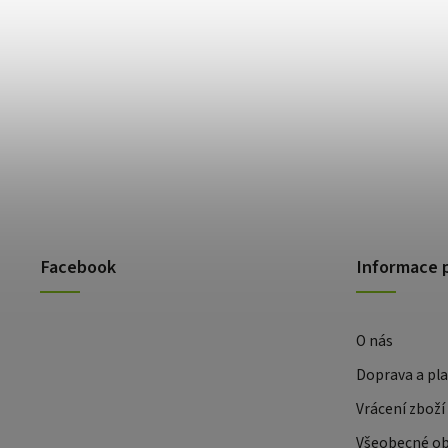
Facebook
Informace 
O nás
Doprava a pl
Vrácení zboží
Všeobecné o