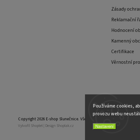
Zásady ochra
Reklamační ř
Hodnocení o
Kamenný obch
Certifikace
Věrnostní pr
Používáme cookies, ab
provozu webu neustále
Copyright 2026
E-shop Slunečnice
. Všechna práva vyhrazena.
Vytvořil
Shoptet
| Design
Shoptak.cz
Nastavení