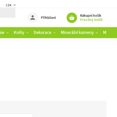
CZK
DMÍNKY
ZÁSADY OCHRANY OSOBNÍCH ÚDAJŮ
REKLAMAČNÍ ŘÁD
Nákupní košík
Přihlášení
Prázdný košík
pie
Knihy
Dekorace
Minerální kameny
Muziko