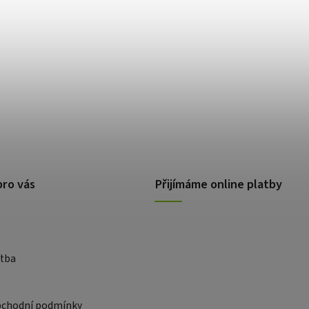
pro vás
Přijímáme online platby
atba
bchodní podmínky