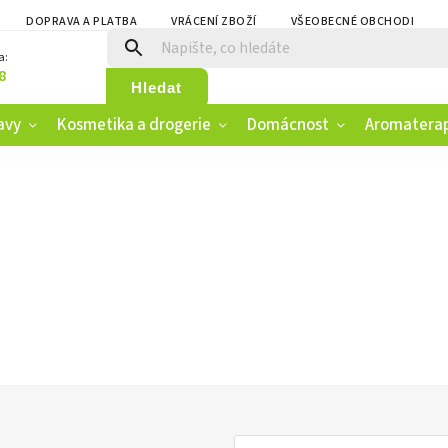
DOPRAVA A PLATBA
VRÁCENÍ ZBOŽÍ
VŠEOBECNÉ OBCHODNÍ PO
a:
8
Hledat
avy
Kosmetika a drogerie
Domácnost
Aromatera