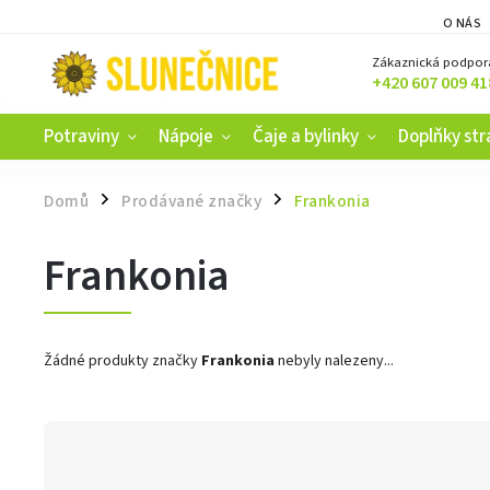
O NÁS
Zákaznická podpor
+420 607 009 41
Potraviny
Nápoje
Čaje a bylinky
Doplňky str
Domů
Prodávané značky
Frankonia
/
/
Frankonia
Žádné produkty značky
Frankonia
nebyly nalezeny...