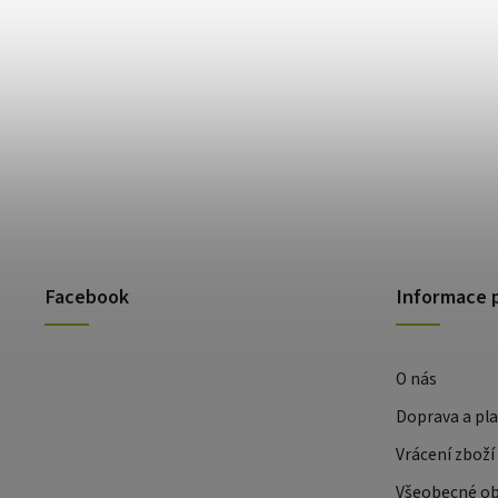
Facebook
Informace 
O nás
Doprava a pl
Vrácení zboží
Všeobecné o