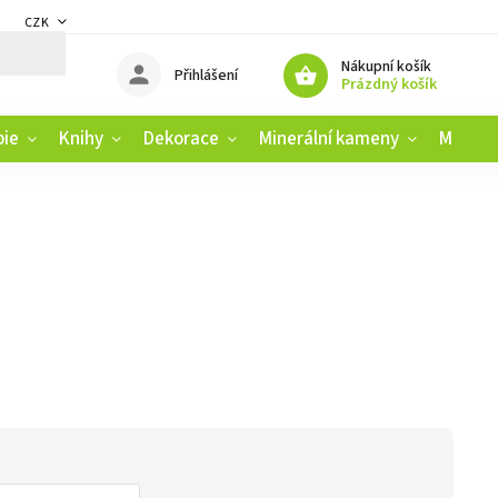
CZK
DMÍNKY
ZÁSADY OCHRANY OSOBNÍCH ÚDAJŮ
REKLAMAČNÍ ŘÁD
Nákupní košík
Přihlášení
Prázdný košík
pie
Knihy
Dekorace
Minerální kameny
Muziko