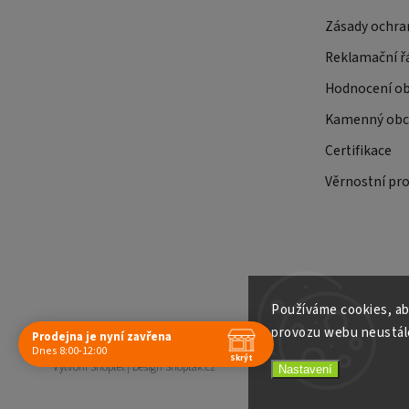
Zásady ochra
Reklamační ř
Hodnocení o
Kamenný obch
Certifikace
Věrnostní pr
Používáme cookies, ab
provozu webu neustále
Prodejna je nyní zavřena
Copyright 2026
E-shop Slunečnice
. Všechna práva vyhrazena.
Dnes 8:00-12:00
Skrýt
Vytvořil
Shoptet
| Design
Shoptak.cz
Nastavení
Navštivte nás osobně