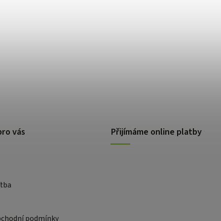
pro vás
Přijímáme online platby
atba
bchodní podmínky