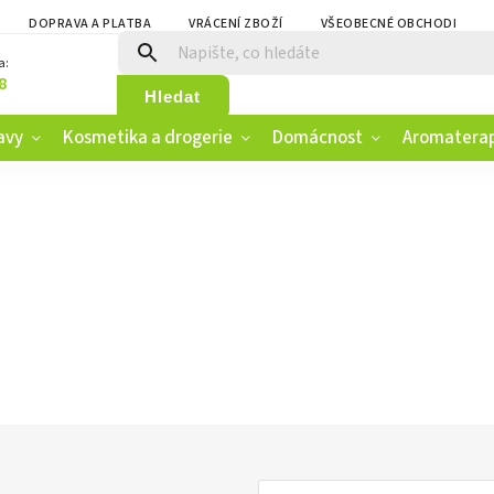
DOPRAVA A PLATBA
VRÁCENÍ ZBOŽÍ
VŠEOBECNÉ OBCHODNÍ PO
a:
8
Hledat
avy
Kosmetika a drogerie
Domácnost
Aromatera