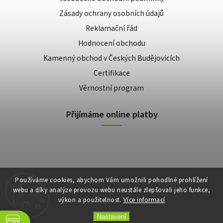
Zásady ochrany osobních údajů
Reklamační řád
Hodnocení obchodu
Kamenný obchod v Českých Budějovicích
Certifikace
Věrnostní program
Přijímáme online platby
Používáme cookies, abychom Vám umožnili pohodlné prohlížení
webu a díky analýze provozu webu neustále zlepšovali jeho funkce,
výkon a použitelnost.
Více informací
Copyright 2026
E-shop Slunečnice
. Všechna práva vyhrazena.
Vytvořil
Shoptet
| Design
Shoptak.cz
Nastavení