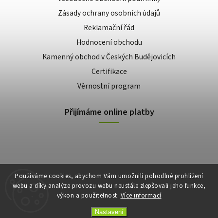
Zásady ochrany osobních údajů
Reklamační řád
Hodnocení obchodu
Kamenný obchod v Českých Budějovicích
Certifikace
Věrnostní program
Přijímáme online platby
Používáme cookies, abychom Vám umožnili pohodlné prohlížení
webu a díky analýze provozu webu neustále zlepšovali jeho funkce,
výkon a použitelnost.
Více informací
Copyright 2026
E-shop Slunečnice
. Všechna práva vyhrazena.
Vytvořil
Shoptet
| Design
Shoptak.cz
Nastavení