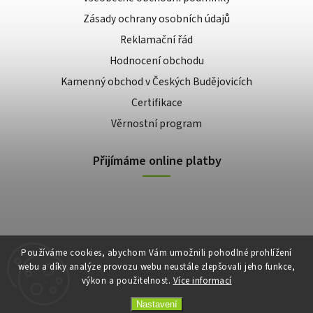
Zásady ochrany osobních údajů
Reklamační řád
Hodnocení obchodu
Kamenný obchod v Českých Budějovicích
Certifikace
Věrnostní program
Přijímáme online platby
Používáme cookies, abychom Vám umožnili pohodlné prohlížení
webu a díky analýze provozu webu neustále zlepšovali jeho funkce,
výkon a použitelnost.
Více informací
Copyright 2026
E-shop Slunečnice
. Všechna práva vyhrazena.
Vytvořil
Shoptet
| Design
Shoptak.cz
Nastavení