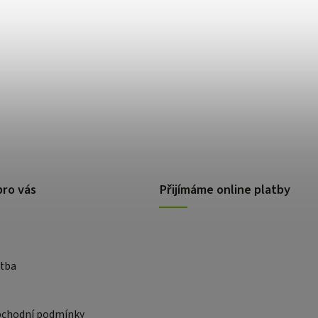
pro vás
Přijímáme online platby
atba
bchodní podmínky