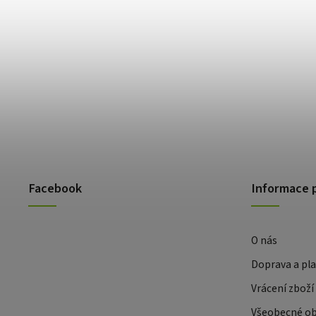
Facebook
Informace 
O nás
Doprava a pl
Vrácení zboží
Všeobecné o