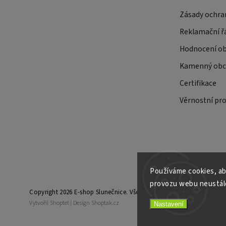
Zásady ochra
Reklamační ř
Hodnocení o
Kamenný obch
Certifikace
Věrnostní pr
Používáme cookies, ab
provozu webu neustále
Copyright 2026
E-shop Slunečnice
. Všechna práva vyhrazena.
Vytvořil
Shoptet
| Design
Shoptak.cz
Nastavení