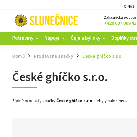
O NÁS
Zákaznická podpor
+420 607 009 41
Potraviny
Nápoje
Čaje a bylinky
Doplňky str
Domů
Prodávané značky
České ghíčko s.r.o.
/
/
České ghíčko s.r.o.
Žádné produkty značky
České ghíčko s.r.o.
nebyly nalezeny...