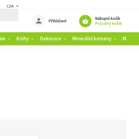
CZK
DMÍNKY
ZÁSADY OCHRANY OSOBNÍCH ÚDAJŮ
REKLAMAČNÍ ŘÁD
Nákupní košík
Přihlášení
Prázdný košík
pie
Knihy
Dekorace
Minerální kameny
Muziko