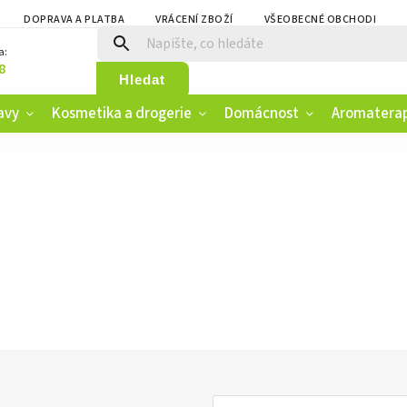
DOPRAVA A PLATBA
VRÁCENÍ ZBOŽÍ
VŠEOBECNÉ OBCHODNÍ PO
a:
8
Hledat
avy
Kosmetika a drogerie
Domácnost
Aromatera