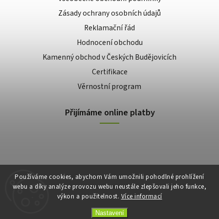
Zásady ochrany osobních údajů
Reklamační řád
Hodnocení obchodu
Kamenný obchod v Českých Budějovicích
Certifikace
Věrnostní program
Přijímáme online platby
Používáme cookies, abychom Vám umožnili pohodlné prohlížení
webu a díky analýze provozu webu neustále zlepšovali jeho funkce,
výkon a použitelnost.
Více informací
Copyright 2026
E-shop Slunečnice
. Všechna práva vyhrazena.
Vytvořil
Shoptet
| Design
Shoptak.cz
Nastavení