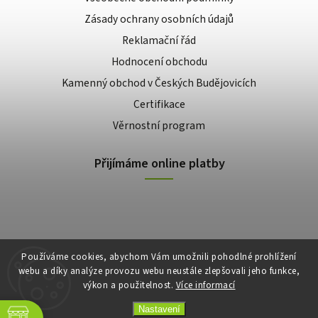
Zásady ochrany osobních údajů
Reklamační řád
Hodnocení obchodu
Kamenný obchod v Českých Budějovicích
Certifikace
Věrnostní program
Přijímáme online platby
Používáme cookies, abychom Vám umožnili pohodlné prohlížení
webu a díky analýze provozu webu neustále zlepšovali jeho funkce,
výkon a použitelnost.
Více informací
Copyright 2026
E-shop Slunečnice
. Všechna práva vyhrazena.
Vytvořil
Shoptet
| Design
Shoptak.cz
Nastavení