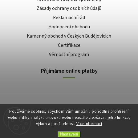
Zásady ochrany osobních údajů
Reklamační řád
Hodnocení obchodu
Kamenný obchod v Českých Budějovicích
Certifikace
Věrnostní program
Přijímáme online platby
Používáme cookies, abychom Vám umožnili pohodlné prohlížení
webu a díky analýze provozu webu neustále zlepšovali jeho funkce,
výkon a použitelnost.
Více informací
Copyright 2026
E-shop Slunečnice
. Všechna práva vyhrazena.
Vytvořil
Shoptet
| Design
Shoptak.cz
Nastavení