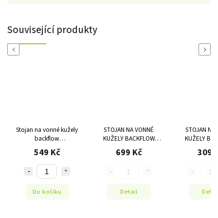
Související produkty
Previous
Next
Stojan na vonné kužely
STOJAN NA VONNÉ
STOJAN NA
backflow
KUŽELY BACKFLOW
KUŽELY BA
11x10,5x8,5cm
BUDDHA NA MĚSÍCI
MALÝ BUDDHA
549 Kč
699 Kč
309 
16,5X13X6 CM MANI
CM
BHADRA
Do košíku
Detail
Detai