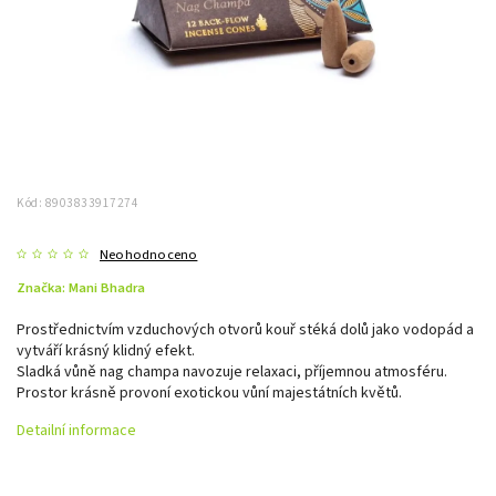
Kód:
8903833917274
Neohodnoceno
Značka:
Mani Bhadra
Prostřednictvím vzduchových otvorů kouř stéká dolů jako vodopád a
vytváří krásný klidný efekt.
Sladká vůně nag champa navozuje relaxaci, příjemnou atmosféru.
Prostor krásně provoní exotickou vůní majestátních květů.
Detailní informace