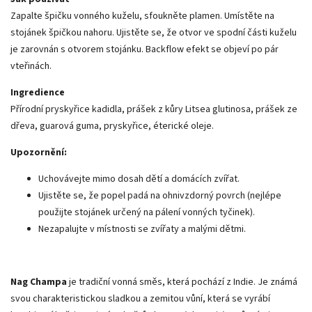
Zapalte špičku vonného kuželu, sfoukněte plamen. Umístěte na
stojánek špičkou nahoru. Ujistěte se, že otvor ve spodní části kuželu
je zarovnán s otvorem stojánku. Backflow efekt se objeví po pár
vteřinách.
Ingredience
Přírodní pryskyřice kadidla, prášek z kůry
Litsea glutinosa
, prášek ze
dřeva, guarová guma, pryskyřice, éterické oleje.
Upozornění:
Uchovávejte mimo dosah dětí a domácích zvířat.
Ujistěte se, že popel padá na ohnivzdorný povrch (nejlépe
použijte stojánek určený na pálení vonných tyčinek).
Nezapalujte v místnosti se zvířaty a malými dětmi.
Nag Champa
je tradiční vonná směs, která pochází z Indie. Je známá
svou charakteristickou sladkou a zemitou vůní, která se vyrábí