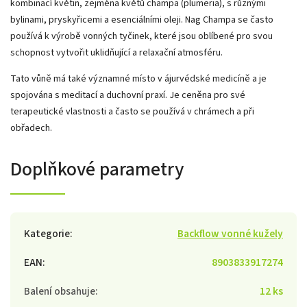
kombinací květin, zejména květů champa (plumeria), s různými
bylinami, pryskyřicemi a esenciálními oleji. Nag Champa se často
používá k výrobě vonných tyčinek, které jsou oblíbené pro svou
schopnost vytvořit uklidňující a relaxační atmosféru.
Tato vůně má také významné místo v ájurvédské medicíně a je
spojována s meditací a duchovní praxí. Je ceněna pro své
terapeutické vlastnosti a často se používá v chrámech a při
obřadech.
Doplňkové parametry
Kategorie
:
Backflow vonné kužely
EAN
:
8903833917274
Balení obsahuje
:
12 ks