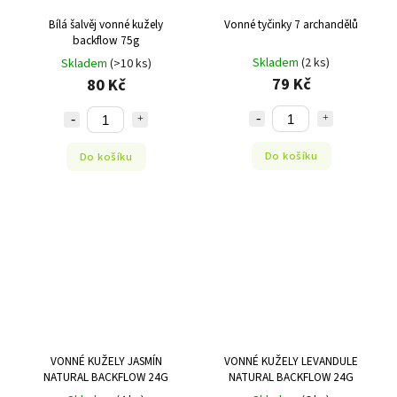
Bílá šalvěj vonné kužely
Vonné tyčinky 7 archandělů
backflow 75g
Skladem
(2 ks)
Skladem
(>10 ks)
79 Kč
80 Kč
Do košíku
Do košíku
VONNÉ KUŽELY JASMÍN
VONNÉ KUŽELY LEVANDULE
NATURAL BACKFLOW 24G
NATURAL BACKFLOW 24G