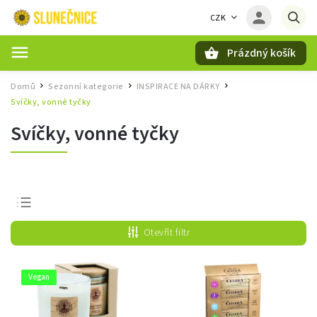
CZK
Prázdný košík
Hledat
Domů
Sezonní kategorie
INSPIRACE NA DÁRKY
/
/
/
Svíčky, vonné tyčky
Svíčky, vonné tyčky
Nejprodávanější
Otevřít filtr
Nejlevnější
Nejdražší
Vegan
Abecedně