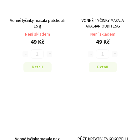
Vonné tyčinky masala patchouli
VONNÉ TYČINKY MASALA
15 g
ARABIAN OUDH 15G
Není skladem
Není skladem
49 Kč
49 Kč
Detail
Detail
Vonné tyčinky masala nag
RŮŽE KREATIVITA KOKOPELLI