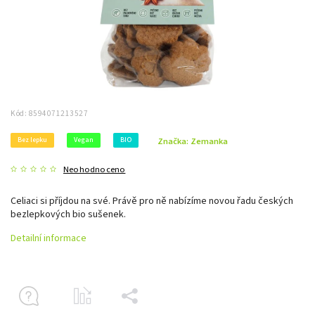
Kód:
8594071213527
Bez lepku
Vegan
BIO
Značka:
Zemanka
Neohodnoceno
Celiaci si příjdou na své. Právě pro ně nabízíme novou řadu českých
bezlepkových bio sušenek.
Detailní informace