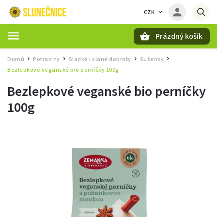
CZK
Prázdný košík
Hledat
Domů
Potraviny
Sladké i slané dobroty
Sušenky
/
/
/
/
Bezlepkové veganské bio perníčky 100g
Bezlepkové veganské bio perníčky
100g