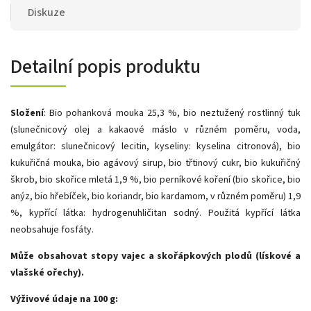
Diskuze
Detailní popis produktu
Složení
: Bio pohanková mouka 25,3 %, bio neztužený rostlinný tuk
(slunečnicový olej a kakaové máslo v různém poměru, voda,
emulgátor: slunečnicový lecitin, kyseliny: kyselina citronová), bio
kukuřičná mouka, bio agávový sirup, bio třtinový cukr, bio kukuřičný
škrob, bio skořice mletá 1,9 %, bio perníkové koření (bio skořice, bio
anýz, bio hřebíček, bio koriandr, bio kardamom, v různém poměru) 1,9
%, kypřící látka: hydrogenuhličitan sodný. Použitá kypřící látka
neobsahuje fosfáty.
Může obsahovat stopy vajec a skořápkových plodů (lískové a
vlašské ořechy).
Výživové údaje na 100 g: