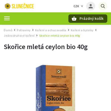
CZK
Prázdný košík
Hledat
Domů
Potraviny
Koření a ochucovadla
Koření a bylinky
/
/
/
/
Jednodruhové koření
Skořice mletá ceylon bio 40g
/
Skořice mletá ceylon bio 40g