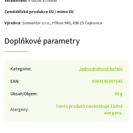
Skladování:
v suchu a chladu
Zemědělská produkce EU / mimo EU
Výrobce
: Sonnentor s.r.o., Příhon 943, 696 15 Čejkovice
Doplňkové parametry
Kategorie
:
Jednodruhové koření
EAN
:
9004145007345
Obsah/Objem
:
40 g
Tento produkt neobsahuje žádné
Alergeny
:
alergeny.