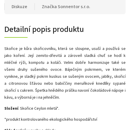
Diskuze
Značka
Sonnentor s.r.o.
Detailní popis produktu
Skořice je kůra skořicovníku, která se sloupne, usuší a používá se
jako koření. Její zemito-dřevitá a zároveň sladká chuť se hodí k
mléčné rýži, kompotu a koláči. Velmi dobře harmonizuje také se
všemi druhy sušeného ovoce. Báječným pokrmem, ve kterém
vynikne, je sladký pokrm kuskus se sušeným ovocem, jablky, skořicí
a citronovou šťávou nebo babiččiny meruňkové knedlíky sypané
skořicí s cukrem. Špetka hnědého prášku navoní čokoládové nápoje i
kávu, a výborná je i na jehněčím.
Složení
:
Skořice Ceylon mletá*.
*produkt kontrolovaného ekologického hospodářství