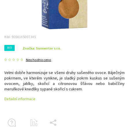
Kód:
9004145007345
BIO
Značka:
Sonnentor s.r.o.
Neohodnoceno
Velmi dobře harmonizuje se všemi druhy sušeného ovoce. Báječným
pokrmem, ve kterém vynikne, je sladký pokrm kuskus se sušeným
ovocem, jablky, skořicí a citronovou šťávou nebo babiččiny
meruňkové knedlíky sypané skořicí s cukrem.
Detailní informace