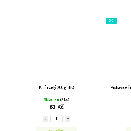
BIO
Kmín celý 200 g BIO
Pískavice ř
Skladem
(2 ks)
61 Kč