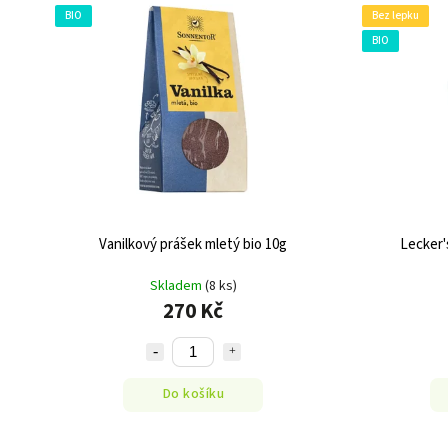
BIO
Bez lepku
BIO
Vanilkový prášek mletý bio 10g
Lecker'
Skladem
(8 ks)
270 Kč
Do košíku