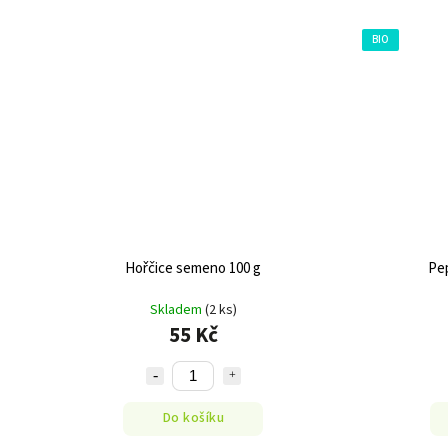
BIO
Hořčice semeno 100 g
Pep
Skladem
(2 ks)
55 Kč
Do košíku