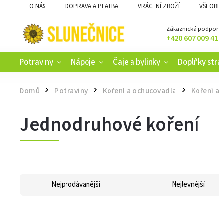
O NÁS
DOPRAVA A PLATBA
VRÁCENÍ ZBOŽÍ
VŠEOB
KAMENNÝ OBCHOD V ČESKÝCH BUDĚJOVICÍCH
CERTIFIKACE
Zákaznická podpor
+420 607 009 41
Potraviny
Nápoje
Čaje a bylinky
Doplňky str
Domů
Potraviny
Koření a ochucovadla
Koření a
/
/
/
Jednodruhové koření
Nejprodávanější
Nejlevnější