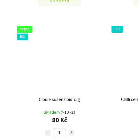
Do košíku
Vegan
BIO
BIO
Cibule sušená bio 75g
Chilli ce
Skladem
(>10 ks)
80 Kč