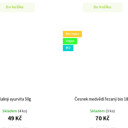
Do košíku
Do košíku
Bez lepku
Vegan
BIO
Kalinji ayurvita 50g
Česnek medvědí řezaný bio 1
Skladem
(4 ks)
Skladem
(3 ks)
49 Kč
70 Kč