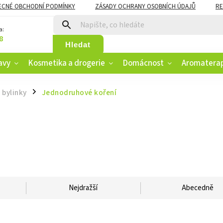
ECNÉ OBCHODNÍ PODMÍNKY
ZÁSADY OCHRANY OSOBNÍCH ÚDAJŮ
RE
CZK
VĚRNOSTNÍ PROGRAM
a:
8
Hledat
avy
Kosmetika a drogerie
Domácnost
Aromatera
 bylinky
Jednodruhové koření
/
Nejdražší
Abecedně