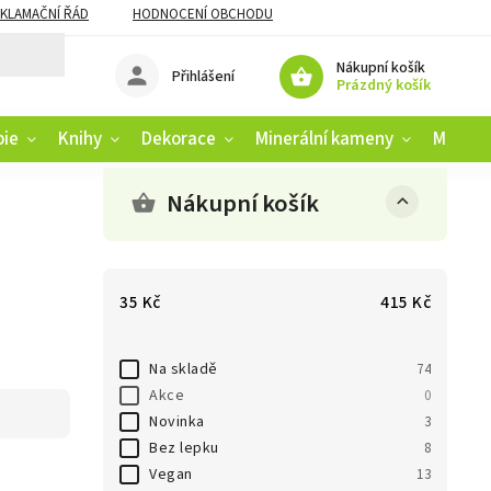
KLAMAČNÍ ŘÁD
HODNOCENÍ OBCHODU
Nákupní košík
Přihlášení
Prázdný košík
pie
Knihy
Dekorace
Minerální kameny
Muziko
Nákupní košík
35
Kč
415
Kč
Na skladě
74
Akce
0
Novinka
3
Bez lepku
8
Vegan
13