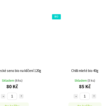
BIO
ecké seno bio na klíčení 120g
Chilli mleté bio 40g
Skladem
(6 ks)
Skladem
(5 ks)
80 Kč
85 Kč