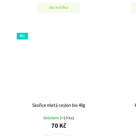
Do košíku
BIO
Skořice mletá ceylon bio 40g
Skladem
(>10 ks)
70 Kč