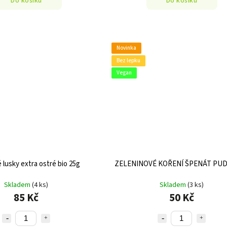
Do košíku
Do košíku
Novinka
Bez lepku
Vegan
lé lusky extra ostré bio 25g
ZELENINOVÉ KOŘENÍ ŠPENÁT PUD
Skladem
(4 ks)
Skladem
(3 ks)
85 Kč
50 Kč