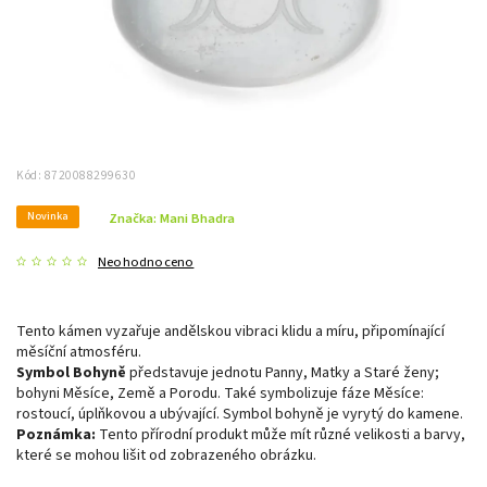
Kód:
8720088299630
Novinka
Značka:
Mani Bhadra
Neohodnoceno
Tento kámen vyzařuje andělskou vibraci klidu a míru, připomínající
měsíční atmosféru.
Symbol Bohyně
představuje jednotu Panny, Matky a Staré ženy;
bohyni Měsíce, Země a Porodu. Také symbolizuje fáze Měsíce:
rostoucí, úplňkovou a ubývající. Symbol bohyně je vyrytý do kamene.
Poznámka:
Tento přírodní produkt může mít různé velikosti a barvy,
které se mohou lišit od zobrazeného obrázku.