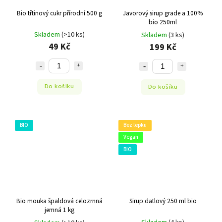
Bio třtinový cukr přírodní 500 g
Javorový sirup grade a 100%
bio 250ml
Skladem
(>10 ks)
Skladem
(3 ks)
49 Kč
199 Kč
Do košíku
Do košíku
BIO
Bez lepku
Vegan
BIO
Bio mouka špaldová celozrnná
Sirup datlový 250 ml bio
jemná 1 kg