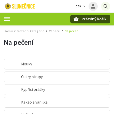
CZK
Prázdný košík
Hledat
Domů
Sezonní kategorie
Vánoce
Na pečení
/
/
/
Na pečení
Mouky
Cukry, sirupy
Kypřící prášky
Kakao a vanilka