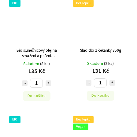
BIO
Bez lepku
Bio slunečnicový olej na
Sladidlo z čekanky 350g
smažení a pečení
dezodorizovaný 1l
Skladem
(2 ks)
Skladem
(8 ks)
131 Kč
135 Kč
Do košíku
Do košíku
BIO
Bez lepku
Vegan