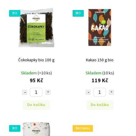
Nejlevnější
Nejdražší
BIO
BIO
Abecedně
Čokokapky bio 100 g
Kakao 150 g bio
Skladem
(>10 ks)
Skladem
(10 ks)
95 Kč
119 Kč
Do košíku
Do košíku
BIO
Bez lepku