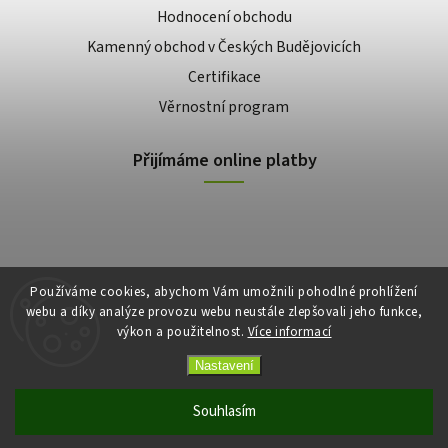
Hodnocení obchodu
Kamenný obchod v Českých Budějovicích
Certifikace
Věrnostní program
Přijímáme online platby
Používáme cookies, abychom Vám umožnili pohodlné prohlížení
webu a díky analýze provozu webu neustále zlepšovali jeho funkce,
výkon a použitelnost.
Více informací
Copyright 2026
E-shop Slunečnice
. Všechna práva vyhrazena.
Vytvořil
Shoptet
| Design
Shoptak.cz
Nastavení
Souhlasím