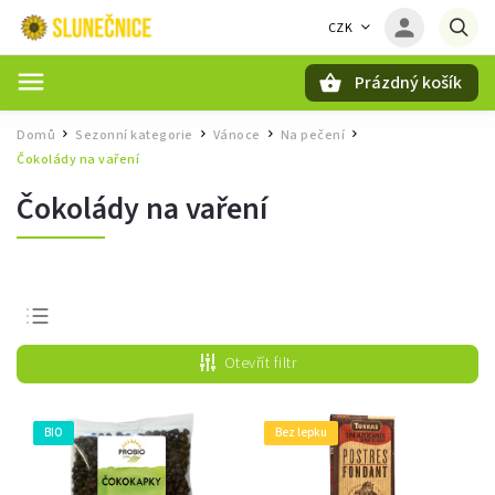
CZK
Prázdný košík
Hledat
Domů
Sezonní kategorie
Vánoce
Na pečení
/
/
/
/
Čokolády na vaření
Čokolády na vaření
Nejprodávanější
Otevřít filtr
Nejlevnější
Nejdražší
BIO
Bez lepku
Abecedně