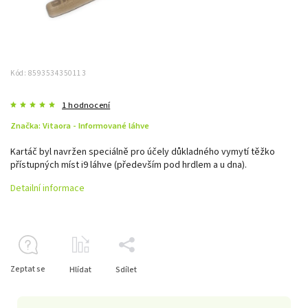
Kód:
8593534350113
1 hodnocení
Značka:
Vitaora - Informované láhve
Kartáč byl navržen speciálně pro účely důkladného vymytí těžko
přístupných míst i9 láhve (především pod hrdlem a u dna).
Detailní informace
Zeptat se
Hlídat
Sdílet