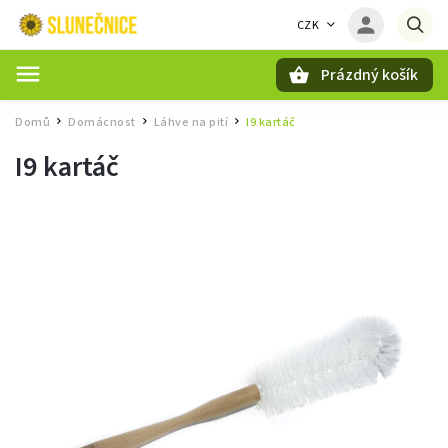
CZK
Prázdný košík
Hledat
Domů
Domácnost
Láhve na pití
I9 kartáč
/
/
/
I9 kartáč