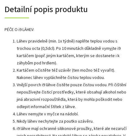
Detailní popis produktu
PÉČE O i9 LÁHEV:
Láhev pravidelně (min. 1x týdně) naplňte teplou vodou s
trochou octa (0,5dcl). Po 10 minutách důkladně vymyjte i9
kartáčem (popř. jiným kartáčem, kterým se dostanete i k
záhybům pod hrdlem).
Kartáčem očistěte též uzávěr (ten možno též vyvařit).
Nakonec láhev vypláchněte čistou teplou vodou.
Vnější povrch i9 láhve čistěte pouze čistou vodou. Při čištění
nepoužívejte čisticí prostředky, které obsahují alkohol nebo
jiná abrazivní rozpouštědla, která by mohla poškodit nebo
odlepit informační štítek z láhve.
Láhev nemyjte v myčce na nádobí.
Nikdy láhev nechytejte za poutko uzávěru.
i9 láhve mají ochranné silikonové proužky, které ale nezaručí
jejich nerozbitnost. Na rozbité láhve se záruka nevztahuje. V