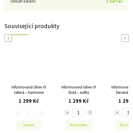
Obsah balení
:
1 kartáč
Související produkty
Previous
Next
Informovaná láhev i9
Informovaná lahev i9
Informovaná 
zelená – harmonie
žlutá – světlo
červená – 
1 299 Kč
1 299 Kč
1 299
Detail
Do košíku
Do koš