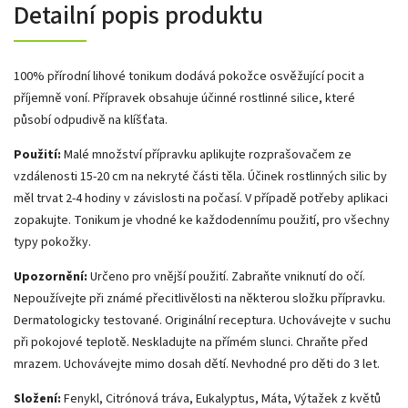
Detailní popis produktu
100% přírodní lihové tonikum dodává pokožce osvěžující pocit a
příjemně voní. Přípravek obsahuje účinné rostlinné silice, které
působí odpudivě na klíšťata.
Použití:
Malé množství přípravku aplikujte rozprašovačem ze
vzdálenosti 15-20 cm na nekryté části těla. Účinek rostlinných silic by
měl trvat 2-4 hodiny v závislosti na počasí. V případě potřeby aplikaci
zopakujte. Tonikum je vhodné ke každodennímu použití, pro všechny
typy pokožky.
Upozornění:
Určeno pro vnější použití. Zabraňte vniknutí do očí.
Nepoužívejte při známé přecitlivělosti na některou složku přípravku.
Dermatologicky testované. Originální receptura. Uchovávejte v suchu
při pokojové teplotě. Neskladujte na přímém slunci. Chraňte před
mrazem. Uchovávejte mimo dosah dětí. Nevhodné pro děti do 3 let.
Složení:
Fenykl, Citrónová tráva, Eukalyptus, Máta, Výtažek z květů