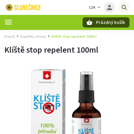
CZK
Prázdný košík
Hledat
Domů
Doplňky stravy
Klíště stop repelent 100ml
/
/
Klíště stop repelent 100ml