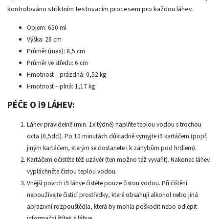
kontrolováno striktním testovacím procesem pro každou láhev.
Objem: 650 ml
Výška: 26 cm
Průměr (max): 8,5 cm
Průměr ve středu: 6 cm
Hmotnost – prázdná: 0,52 kg
Hmotnost – plná: 1,17 kg
PÉČE O i9 LÁHEV:
Láhev pravidelně (min. 1x týdně) naplňte teplou vodou s trochou
octa (0,5dcl). Po 10 minutách důkladně vymyjte i9 kartáčem (popř.
jiným kartáčem, kterým se dostanete i k záhybům pod hrdlem).
Kartáčem očistěte též uzávěr (ten možno též vyvařit). Nakonec láhev
vypláchněte čistou teplou vodou.
Vnější povrch i9 láhve čistěte pouze čistou vodou. Při čištění
nepoužívejte čisticí prostředky, které obsahují alkohol nebo jiná
abrazivní rozpouštědla, která by mohla poškodit nebo odlepit
informační štítek z láhve.