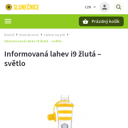
CZK
Prázdný košík
Hledat
Domů
Domácnost
Láhve na pití
/
/
/
Informovaná lahev i9 žlutá – světlo
Informovaná lahev i9 žlutá –
světlo