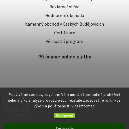
Reklamační řád
Hodnocení obchodu
Kamenný obchod v Českých Budějovicích
Certifikace
Věrnostní program
Přijímáme online platby
Používáme cookies, abychom Vám umožnili pohodlné prohlížení
webu a díky analýze provozu webu neustále zlepšovali jeho funkce,
výkon a použitelnost.
Více informací
Copyright 2026
E-shop Slunečnice
. Všechna práva vyhrazena.
Vytvořil
Shoptet
| Design
Shoptak.cz
Nastavení