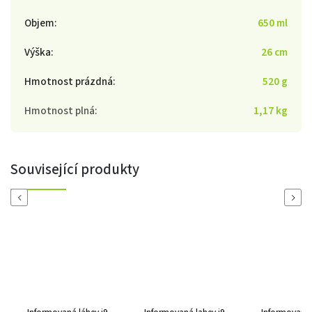
Objem
:
650 ml
Výška
:
26 cm
Hmotnost prázdná
:
520 g
Hmotnost plná
:
1,17 kg
Související produkty
Previous
Next