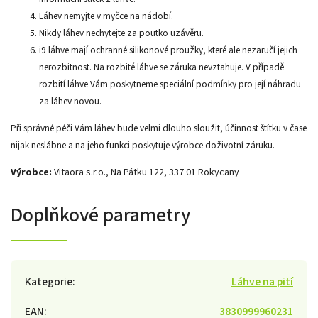
Láhev nemyjte v myčce na nádobí.
Nikdy láhev nechytejte za poutko uzávěru.
i9 láhve mají ochranné silikonové proužky, které ale nezaručí jejich
nerozbitnost. Na rozbité láhve se záruka nevztahuje. V případě
rozbití láhve Vám poskytneme speciální podmínky pro její náhradu
za láhev novou.
Při správné péči Vám láhev bude velmi dlouho sloužit, účinnost štítku v čase
nijak neslábne a na jeho funkci poskytuje výrobce doživotní záruku.
Výrobce:
Vitaora s.r.o.,
Na Pátku 122, 337 01 Rokycany
Doplňkové parametry
Kategorie
:
Láhve na pití
EAN
:
3830999960231