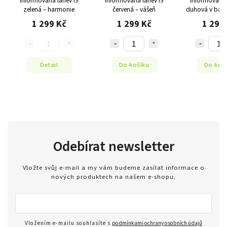
Informovaná láhev i9
Informovaná lahev i9
Informovaná 
zelená – harmonie
červená – vášeň
duhová v barv
1 299 Kč
1 299 Kč
1 299
Detail
Do košíku
Do koš
Odebírat newsletter
Vložte svůj e-mail a my vám budeme zasílat informace o
nových produktech na našem e-shopu.
Vložením e-mailu souhlasíte s
podmínkami ochrany osobních údajů