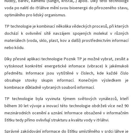
hudby, barev, kamenů (šungit, křišťál,..) apod.. Díky této technologii
voda po nalití do i9 láhve mění svou bioenergii do přirozeného stavu,
optimálního pro lidský organismus.
TP technologie je kombinací několika vědeckých procesů, při kterých
dochází k ovlivnění sítě navzájem spojených molekul v různých
materiálech (voda, sklo, plast, kov a další) prostřednictvím informací
nebo kódu.
Díky přesné aplikaci technologie Poznik TP je možné vybrat, zesílit a
vytisknout konkrétní energetické infomace (vibrace) k jakémukoli
předmětu. Informace jsou vytištěné v číslech, kde každé číslo
obsahuje stovky skupin informací. Konečným výsledkem je
kombinace důkladně vybraných souborů informací.
TP technologie byla vyvinuta týmem světových vynálezců, kteří
během 30 let vývoje a inovací této technologie obdrželi více než 90
mezinárodních ocenění a uznání. Informace obsažené v informačním
štítku tedy přímo ovlivňují strukturu a kvalitu vody v i9 láhvi.
Správné zakódování informace do štítku umístěného v srdci láhve je