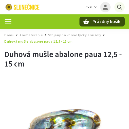
CZK
Prázdný košík
Hledat
Domů
Aromaterapie
Stojany na vonné tyčky a kužely
/
/
/
Duhová mušle abalone paua 12,5 - 15 cm
Duhová mušle abalone paua 12,5 -
15 cm