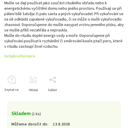
Mušle se dají používat jako součást rituálního obřadu nebo k
energetickému vyčištění domu nebo jiného prostoru. Používají se při
pálení bílé šalvěje či palo santa a jiných vykuřovadel. Při vykuřování se
na ně odkládá zapalené vykuřovadlo, či se může o mušli vykuřovadlo
zhasnout. Doporučujeme do mušle nasypat vrstvu jemného písku, aby
se mušle příliš nezahřála a nepraskla.
Mušle do rituálu doplní energii vody a moře. Doporučujeme při
vykuřování používat k rozhánění či směrování kouře ptačí pero, které
v rituálu zastoupí živel vzduchu.
Detailní informace
Zeptat se
Hlídat
Sdílet
Skladem
(1 ks)
Můžeme doručit do:
13.8.2026