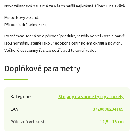
Novozélandská paua má ze všech mušlí nejkrásnější barvu na světě.
Místo: Nový Zéland.
Přírodní udržitelný zdroj.
Poznámka: Jedná se o přírodní produkt, rozdíly ve velikosti a barvě
jsou normální, stejně jako „nedokonalosti“ kolem okrajů a povrchu.
Veškeré usazeniny řas lze setřít pod tekoucí vodou.
Doplňkové parametry
Kategorie
:
Stojany na vonné tyčky a kužely
EAN
:
8720088294185
Přibližná velikost
:
12,5 - 15 cm