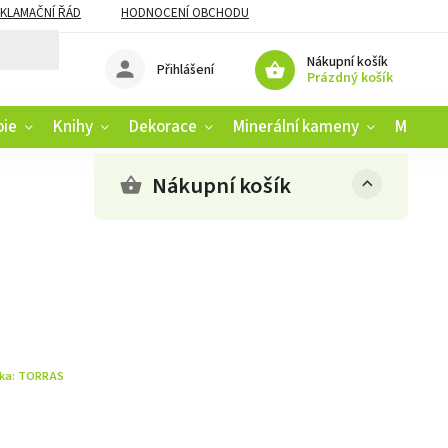
KLAMAČNÍ ŘÁD
HODNOCENÍ OBCHODU
Nákupní košík
Přihlášení
Prázdný košík
pie
Knihy
Dekorace
Minerální kameny
Muziko
Nákupní košík
ka:
TORRAS