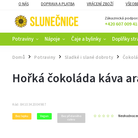
O NÁS
DOPRAVA A PLATBA
VRÁCENÍ ZBOŽÍ
VŠEOB
KAMENNÝ OBCHOD V ČESKÝCH BUDĚJOVICÍCH
CERTIFIKACE
Zákaznická podpor
+420 607 009 41
Potraviny
Nápoje
Čaje a bylinky
Doplňky str
Domů
Potraviny
Sladké i slané dobroty
Čokolá
/
/
/
Hořká čokoláda káva ar
Kód:
8410342004987
Neohodnoce
Bez lepku
Vegan
Bez přidaného
cukru