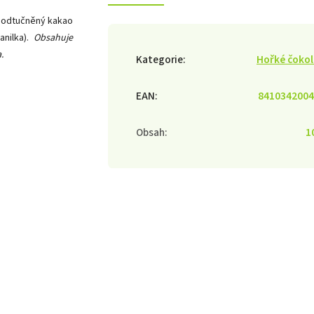
, odtučněný kakao
anilka).
Obsahuje
.
Kategorie
:
Hořké čoko
EAN
:
8410342004
Obsah
:
1