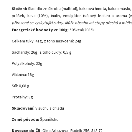
Složení:
Sladidlo ze škrobu (maltitol), kakaová hmota, kakao máslo
prášek, kava (10%), inulin, emulgátor (sójový lecitin) a aroma (v
přirozeně se vyskytující cukry. Může obsahovat stopy ořechů a mléka
Energetické hodnoty ve 100g:
505kcal/2085kJ
Celkem tuky: 41g, z toho nasycené: 24g
Sacharidy: 26g, z toho cukry: 0,5 g
Polyalkoholy: 22g
Vláknina: 18g
Sůl: 0,08 g
Proteiny: 8g
Skladování:
v suchu a chladu
Země původu:
Španělsko
Dovozce do ČR:
Olga Arbuzova, Rudník 256, 543 72