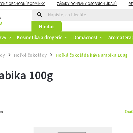
ECNÉ OBCHODNÍ PODMÍNKY
ZÁSADY OCHRANY OSOBNÍCH ÚDAJŮ
RE
CZK
VĚRNOSTNÍ PROGRAM
a:
8
Hledat
avy
Kosmetika a drogerie
Domácnost
Aromatera
dy
Hořké čokolády
Hořká čokoláda káva arabika 100g
/
/
abika 100g
Znač
no