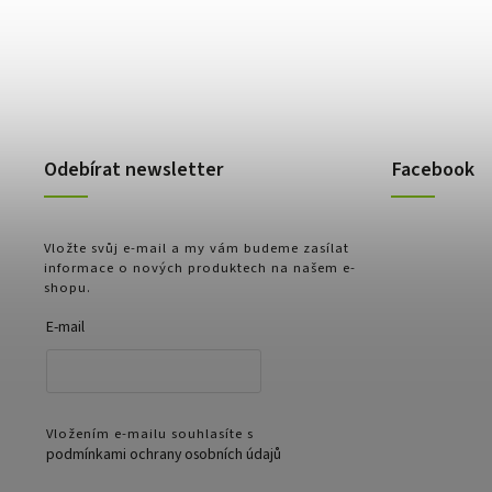
Odebírat newsletter
Facebook
Vložte svůj e-mail a my vám budeme zasílat
informace o nových produktech na našem e-
shopu.
E-mail
Vložením e-mailu souhlasíte s
podmínkami ochrany osobních údajů