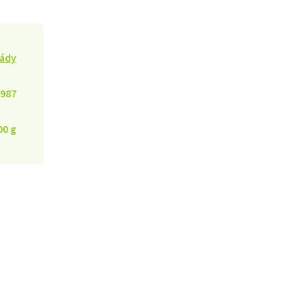
lády
987
00 g