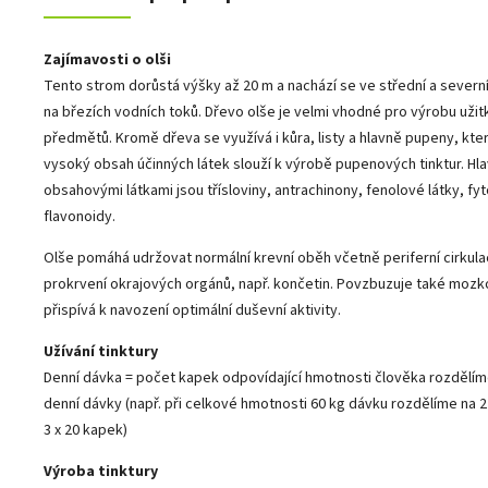
Zajímavosti o olši
Tento strom dorůstá výšky až 20 m a nachází se ve střední a severn
na březích vodních toků. Dřevo olše je velmi vhodné pro výrobu uži
předmětů. Kromě dřeva se využívá i kůra, listy a hlavně pupeny, kter
vysoký obsah účinných látek slouží k výrobě pupenových tinktur. Hla
obsahovými látkami jsou třísloviny, antrachinony, fenolové látky, fyt
flavonoidy.
Olše pomáhá udržovat normální krevní oběh včetně periferní cirkulac
prokrvení okrajových orgánů, např. končetin. Povzbuzuje také mozk
přispívá k navození optimální duševní aktivity.
Užívání tinktury
Denní dávka = počet kapek odpovídající hmotnosti člověka rozdělím
denní dávky (např. při celkové hmotnosti 60 kg dávku rozdělíme na 
3 x 20 kapek)
Výroba tinktury