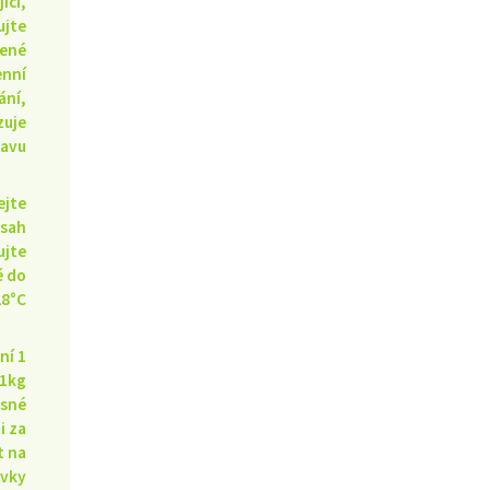
jící,
ujte
ené
enní
ání,
zuje
ravu
ejte
sah
ujte
ě do
28°C
ní 1
 1kg
esné
i za
t na
ávky