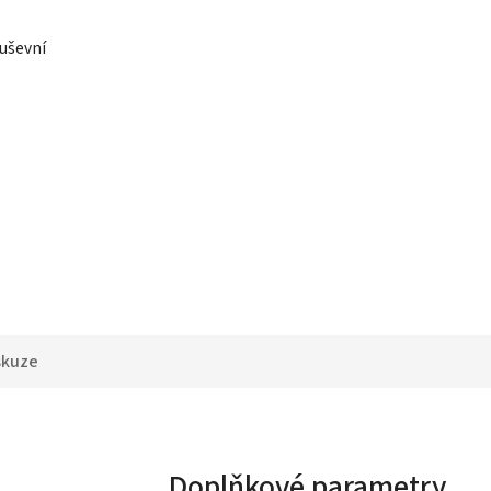
duševní
skuze
Doplňkové parametry