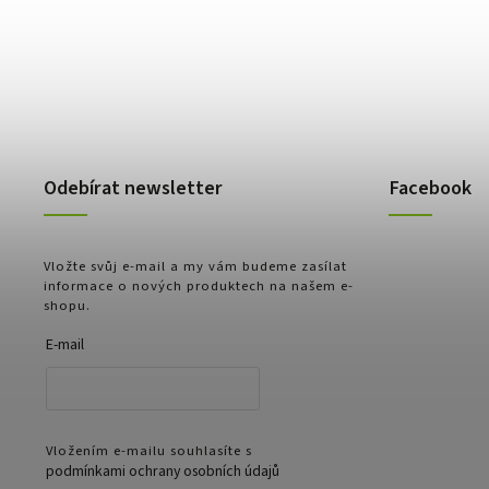
Odebírat newsletter
Facebook
Vložte svůj e-mail a my vám budeme zasílat
informace o nových produktech na našem e-
shopu.
E-mail
Vložením e-mailu souhlasíte s
podmínkami ochrany osobních údajů