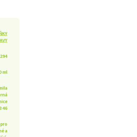
ŇKY
AVY
294
0 ml
mila
rná
nice
8 46
 pro
né a