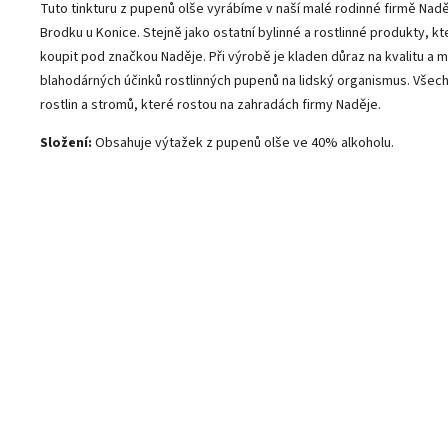
Tuto tinkturu z pupenů olše vyrábíme v naší malé rodinné firmě Nadě
Brodku u Konice. Stejně jako ostatní bylinné a rostlinné produkty, k
koupit pod značkou Naděje. Při výrobě je kladen důraz na kvalitu a m
blahodárných účinků rostlinných pupenů na lidský organismus. Všec
rostlin a stromů, které rostou na zahradách firmy Naděje.
Složení:
Obsahuje výtažek z pupenů olše ve 40% alkoholu.