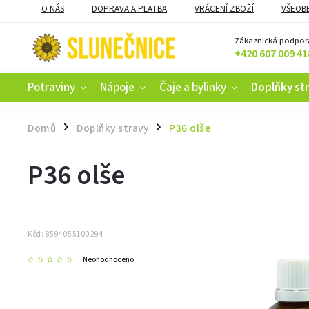
O NÁS
DOPRAVA A PLATBA
VRÁCENÍ ZBOŽÍ
VŠEOB
KAMENNÝ OBCHOD V ČESKÝCH BUDĚJOVICÍCH
CERTIFIKACE
Zákaznická podpor
+420 607 009 41
Potraviny
Nápoje
Čaje a bylinky
Doplňky st
Domů
Doplňky stravy
P36 olše
/
/
P36 olše
Kód:
8594055100294
Neohodnoceno