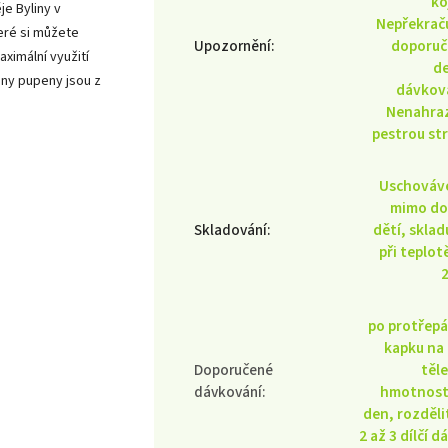
ko
je Byliny v
Nepřekrač
teré si můžete
Upozornění
:
doporuč
aximální využití
d
hny pupeny jsou z
dávkov
Nenahra
pestrou st
Uschováv
mimo do
Skladování
:
dětí, sklad
při teplot
po protřepá
kapku na
Doporučené
těl
dávkování
:
hmotnost
den, rozděli
2 až 3 dílčí d