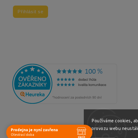
Přihlásit se
Používáme cookies, ab
provozu webu neustále
Prodejna je nyní zavřena
Copyright 2026
E-shop Slunečnice
. Všechna práva vyhrazena.
Otevírací doba
Skrýt