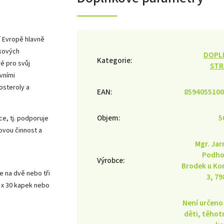
í Evropě hlavně
tkových
DOPL
Kategorie
:
é pro svůj
STR
vními
osteroly a
EAN
:
8594055100
Objem
:
5
e, tj. podporuje
ovou činnost a
Mgr. Jar
Podho
Výrobce
:
Brodek u Ko
e na dvě nebo tři
3, 79
2 x 30 kapek nebo
Není určeno
děti, těhot