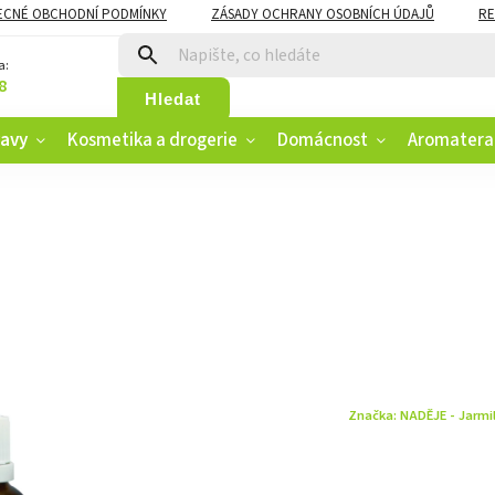
ECNÉ OBCHODNÍ PODMÍNKY
ZÁSADY OCHRANY OSOBNÍCH ÚDAJŮ
RE
CZK
VĚRNOSTNÍ PROGRAM
a:
8
Hledat
ravy
Kosmetika a drogerie
Domácnost
Aromatera
Značka:
NADĚJE - Jarmi