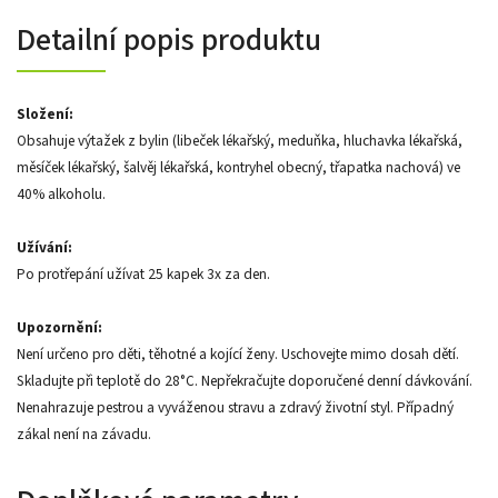
Detailní popis produktu
Složení:
Obsahuje výtažek z bylin (libeček lékařský, meduňka, hluchavka lékařská,
měsíček lékařský, šalvěj lékařská, kontryhel obecný, třapatka nachová) ve
40% alkoholu.
Užívání:
Po protřepání užívat 25 kapek 3x za den.
Upozornění:
Není určeno pro děti, těhotné a kojící ženy. Uschovejte mimo dosah dětí.
Skladujte při teplotě do 28°C. Nepřekračujte doporučené denní dávkování.
Nenahrazuje pestrou a vyváženou stravu a zdravý životní styl. Případný
zákal není na závadu.