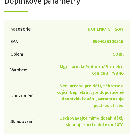
Doplňkové parametry
Kategorie
:
DOPLŇKY STRAVY
EAN
:
8594055100515
Objem
:
50 ml
Mgr. Jarmila PodhornáBrodek u
Výrobce
:
Konice 3, 798 46
Není určeno pro děti, těhotné a
kojící, Nepřekračujte doporučené
Upozornění
:
denní dávkování, Nenahrazuje
pestrou stravu
Uschovávejte mimo dosah dětí,
Skladování
:
skladujte při teplotě do 28°C