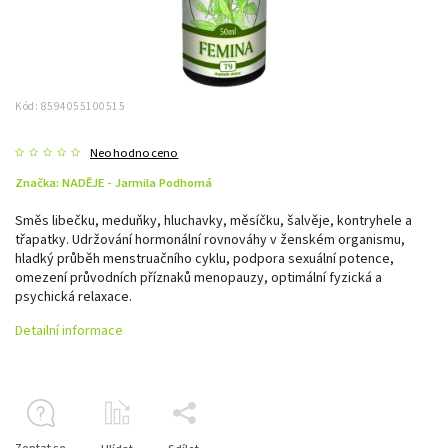
Kód:
8594055100515
Neohodnoceno
Značka:
NADĚJE - Jarmila Podhorná
Směs libečku, meduňky, hluchavky, měsíčku, šalvěje, kontryhele a
třapatky. Udržování hormonální rovnováhy v ženském organismu,
hladký průběh menstruačního cyklu, podpora sexuální potence,
omezení průvodních příznaků menopauzy, optimální fyzická a
psychická relaxace.
Detailní informace