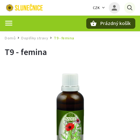
CZK
Prázdný košík
Hledat
Domů
Doplňky stravy
T9 - femina
/
/
T9 - femina