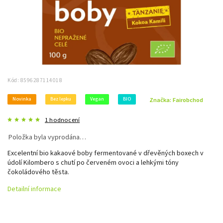
Kód:
8596287114018
Novinka
Bez lepku
Vegan
BIO
Značka:
Fairobchod
1 hodnocení
Položka byla vyprodána…
Excelentní bio kakaové boby fermentované v dřevěných boxech v
údolí Kilombero s chutí po červeném ovoci a lehkými tóny
čokoládového těsta.
Detailní informace