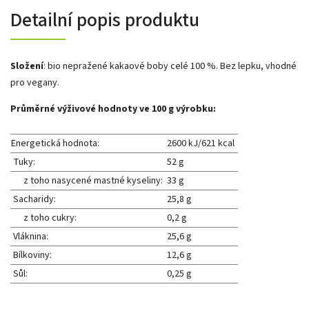
Detailní popis produktu
Složení
: bio nepražené kakaové boby celé 100 %. Bez lepku, vhodné
pro vegany.
Průměrné výživové hodnoty ve 100 g výrobku:
Energetická hodnota:
2600 kJ/621 kcal
Tuky:
52 g
z toho nasycené mastné kyseliny:
33 g
Sacharidy:
25,8 g
z toho cukry:
0,2 g
Vláknina:
25,6 g
Bílkoviny:
12,6 g
Sůl:
0,25 g