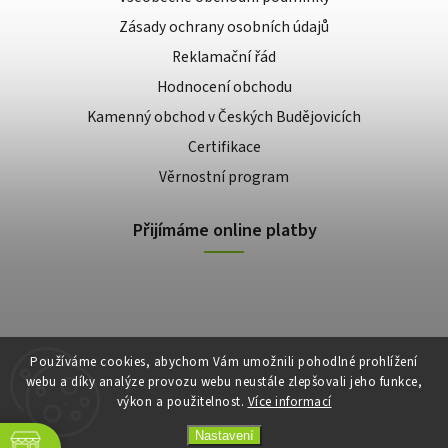
Zásady ochrany osobních údajů
Reklamační řád
Hodnocení obchodu
Kamenný obchod v Českých Budějovicích
Certifikace
Věrnostní program
Přijímáme online platby
Používáme cookies, abychom Vám umožnili pohodlné prohlížení
webu a díky analýze provozu webu neustále zlepšovali jeho funkce,
výkon a použitelnost.
Více informací
Copyright 2026
E-shop Slunečnice
. Všechna práva vyhrazena.
Vytvořil
Shoptet
| Design
Shoptak.cz
Nastavení