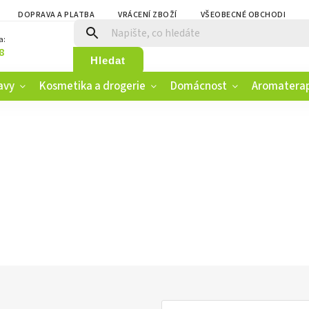
DOPRAVA A PLATBA
VRÁCENÍ ZBOŽÍ
VŠEOBECNÉ OBCHODNÍ PO
a:
8
Hledat
avy
Kosmetika a drogerie
Domácnost
Aromatera