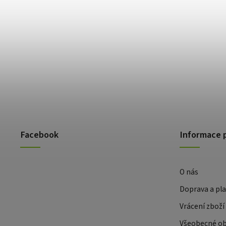
Facebook
Informace 
O nás
Doprava a pl
Vrácení zboží
Všeobecné o