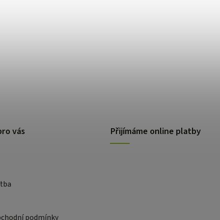
pro vás
Přijímáme online platby
atba
bchodní podmínky