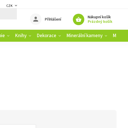
CZK
DMÍNKY
ZÁSADY OCHRANY OSOBNÍCH ÚDAJŮ
REKLAMAČNÍ ŘÁD
Nákupní košík
Přihlášení
Prázdný košík
pie
Knihy
Dekorace
Minerální kameny
Muziko