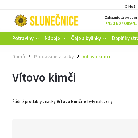
O NÁS
Zákaznická podpor
+420 607 009 41
Potraviny
Nápoje
Čaje a bylinky
Doplňky str
Domů
Prodávané značky
Vítovo kimči
/
/
Vítovo kimči
Žádné produkty značky
Vítovo kimči
nebyly nalezeny...