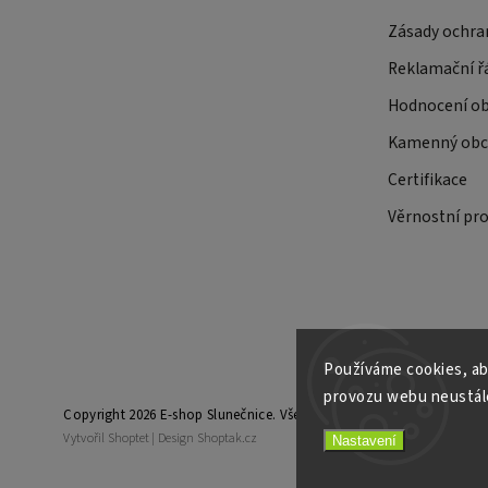
Zásady ochra
Reklamační ř
Hodnocení o
Kamenný obch
Certifikace
Věrnostní pr
Používáme cookies, ab
provozu webu neustále
Copyright 2026
E-shop Slunečnice
. Všechna práva vyhrazena.
Vytvořil
Shoptet
| Design
Shoptak.cz
Nastavení