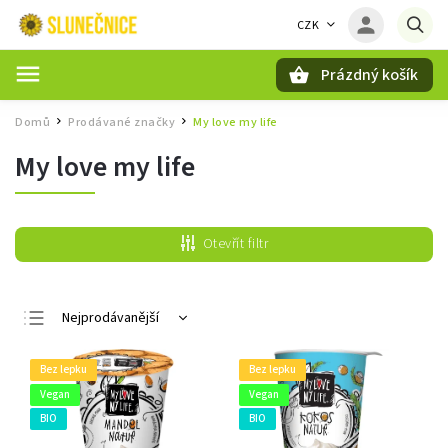
CZK
Prázdný košík
Hledat
Domů
Prodávané značky
My love my life
/
/
My love my life
Otevřít filtr
Nejprodávanější
Nejlevnější
Bez lepku
Bez lepku
Nejdražší
Vegan
Vegan
Abecedně
BIO
BIO