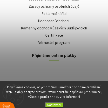
Zásady ochrany osobních údajů
Reklamační řád
Hodnocení obchodu
Kamenný obchod v Českých Budějovicích
Certifikace
Věrnostní program
Přijímáme online platby
Používáme cookies, abychom Vám umožnili pohodlné prohlížení
webu a díky analýze provozu webu neustále zlepšovali jeho funkce,
výkon a použitelnost.
Více informací
Copyright 2026
E-shop Slunečnice
. Všechna práva vyhrazena.
Vytvořil
Shoptet
| Design
Shoptak.cz
Nastavení