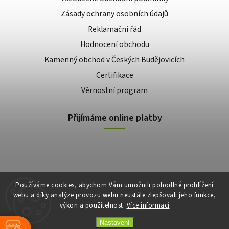
Zásady ochrany osobních údajů
Reklamační řád
Hodnocení obchodu
Kamenný obchod v Českých Budějovicích
Certifikace
Věrnostní program
Přijímáme online platby
Používáme cookies, abychom Vám umožnili pohodlné prohlížení
webu a díky analýze provozu webu neustále zlepšovali jeho funkce,
výkon a použitelnost.
Více informací
Copyright 2026
E-shop Slunečnice
. Všechna práva vyhrazena.
Vytvořil
Shoptet
| Design
Shoptak.cz
Nastavení