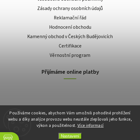
Zásady ochrany osobních údajů
Reklamační řád
Hodnocení obchodu
Kamenný obchod v Českých Budějovicích
Certifikace
Věrnostní program
Přijímáme online platby
Používáme cookies, abychom Vám umožnili pohodlné prohlížení
webu a díky analýze provozu webu neustále zlepšovali jeho funkce,
výkon a použitelnost.
Více informací
Copyright 2026
E-shop Slunečnice
. Všechna práva vyhrazena.
Vytvořil
Shoptet
| Design
Shoptak.cz
Nastavení