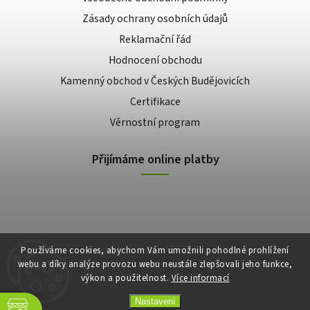
Zásady ochrany osobních údajů
Reklamační řád
Hodnocení obchodu
Kamenný obchod v Českých Budějovicích
Certifikace
Věrnostní program
Přijímáme online platby
Používáme cookies, abychom Vám umožnili pohodlné prohlížení
webu a díky analýze provozu webu neustále zlepšovali jeho funkce,
výkon a použitelnost.
Více informací
Copyright 2026
E-shop Slunečnice
. Všechna práva vyhrazena.
Vytvořil
Shoptet
| Design
Shoptak.cz
Nastavení