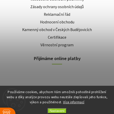
Zásady ochrany osobních údajů
Reklamační řád
Hodnocení obchodu
Kamenný obchod v Českých Budějovicích
Certifikace
Věrnostní program
Přijímáme online platby
Používáme cookies, abychom Vám umožnili pohodlné prohlížení
webu a díky analýze provozu webu neustále zlepšovali jeho funkce,
výkon a použitelnost.
Více informací
Copyright 2026
E-shop Slunečnice
. Všechna práva vyhrazena.
Vytvořil
Shoptet
| Design
Shoptak.cz
Nastavení