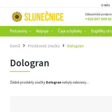
O NÁS
Zákaznická podpor
+420 607 009 41
Potraviny
Nápoje
Čaje a bylinky
Doplňky str
Domů
Prodávané značky
Dologran
/
/
Dologran
Žádné produkty značky
Dologran
nebyly nalezeny...