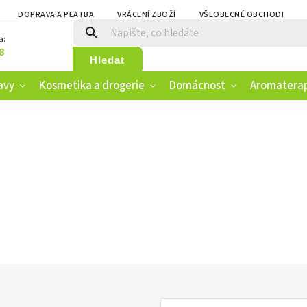
DOPRAVA A PLATBA
VRÁCENÍ ZBOŽÍ
VŠEOBECNÉ OBCHODNÍ PO
a:
8
Hledat
avy
Kosmetika a drogerie
Domácnost
Aromatera