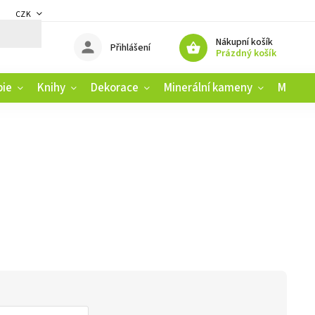
CZK
DMÍNKY
ZÁSADY OCHRANY OSOBNÍCH ÚDAJŮ
REKLAMAČNÍ ŘÁD
Nákupní košík
Přihlášení
Prázdný košík
pie
Knihy
Dekorace
Minerální kameny
Muziko