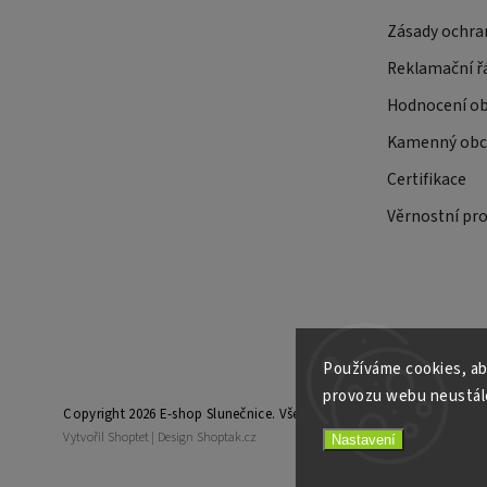
Zásady ochra
Reklamační ř
Hodnocení o
Kamenný obch
Certifikace
Věrnostní pr
Používáme cookies, ab
provozu webu neustále
Copyright 2026
E-shop Slunečnice
. Všechna práva vyhrazena.
Vytvořil
Shoptet
| Design
Shoptak.cz
Nastavení