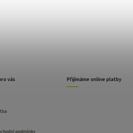
pro vás
Přijímáme online platby
atba
bchodní podmínky