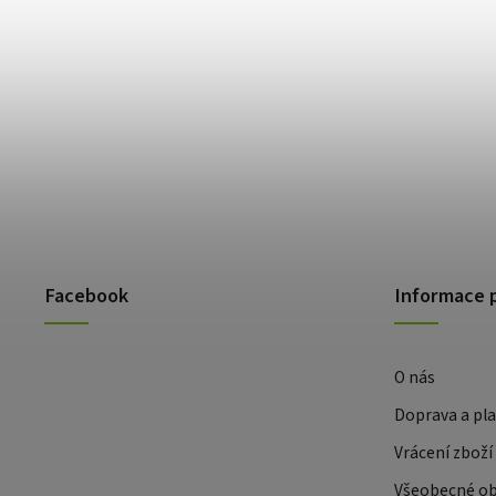
Facebook
Informace 
O nás
Doprava a pl
Vrácení zboží
Všeobecné o