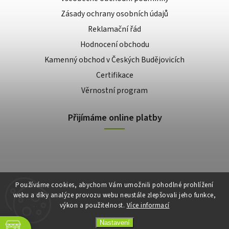
Zásady ochrany osobních údajů
Reklamační řád
Hodnocení obchodu
Kamenný obchod v Českých Budějovicích
Certifikace
Věrnostní program
Přijímáme online platby
Používáme cookies, abychom Vám umožnili pohodlné prohlížení
webu a díky analýze provozu webu neustále zlepšovali jeho funkce,
výkon a použitelnost.
Více informací
Copyright 2026
E-shop Slunečnice
. Všechna práva vyhrazena.
Vytvořil
Shoptet
| Design
Shoptak.cz
Nastavení