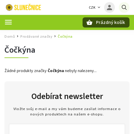
CZK
Prázdný košík
Hledat
Domů
Prodávané značky
Čočkýna
/
/
Čočkýna
Žádné produkty značky
Čočkýna
nebyly nalezeny...
Odebírat newsletter
Vložte svůj e-mail a my vám budeme zasílat informace o
nových produktech na našem e-shopu.